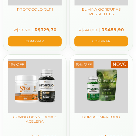
PROTOCOLO GLP1
ELIMINA GORDURAS
RESISTENTES
R$329,70
R$459,90
R$369,70
R$640,00
COMPRAR
NOVO
11
%
OFF
18
%
OFF
COMBO DESINFLAMA E
DUPLA LIMPA TUDO
ACELERA