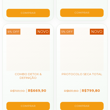
COMPRAR
NOVO
NOVO
6
%
OFF
5
%
OFF
COMBO DETOX &
PROTOCOLO SECA TOTAL
DEFINIÇÃO
R$669,90
R$799,80
R$709,90
R$839,80