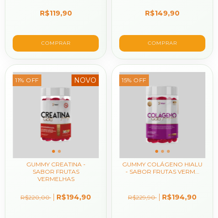
R$119,90
R$149,90
NOVO
11
%
OFF
15
%
OFF
GUMMY CREATINA -
GUMMY COLÁGENO HIALU
SABOR FRUTAS
- SABOR FRUTAS VERM...
VERMELHAS
R$194,90
R$194,90
R$220,00
R$229,90