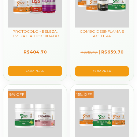
PROTOCOLO - BELEZA,
COMBO DESINFLAMA E
LEVEZA E AUTOCUIDADO
ACELERA
R$484,70
R$659,70
R$719,70
8
%
OFF
15
%
OFF