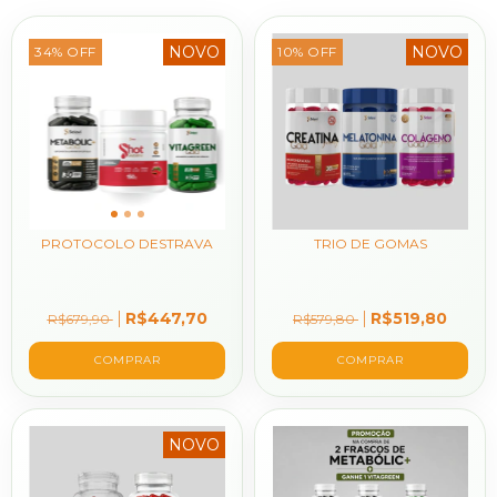
NOVO
NOVO
34
%
OFF
10
%
OFF
PROTOCOLO DESTRAVA
TRIO DE GOMAS
R$447,70
R$519,80
R$679,90
R$579,80
NOVO