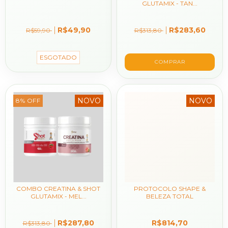
GLUTAMIX - TAN...
R$49,90
R$283,60
R$59,90
R$313,80
ESGOTADO
COMPRAR
NOVO
NOVO
8
%
OFF
COMBO CREATINA & SHOT
PROTOCOLO SHAPE &
GLUTAMIX - MEL...
BELEZA TOTAL
R$287,80
R$814,70
R$313,80