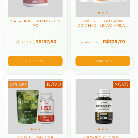
CREATINA GOLD PINK EM
TRIO SHOT GLUTAMIX
PÓ
COM NAC - LIMÃO, MELA...
R$157,90
R$329,70
R$183,70
R$449,70
NOVO
NOVO
24
%
OFF
ADEUS INCHAÇO E
METABOLIC GOLD -