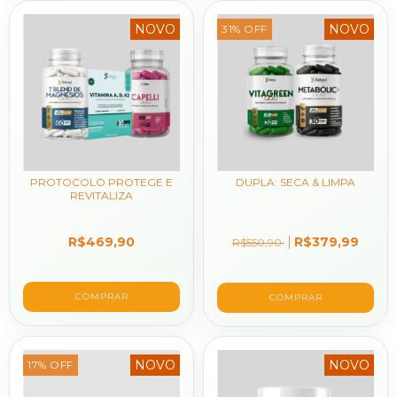
NOVO
NOVO
31
%
OFF
PROTOCOLO PROTEGE E
DUPLA: SECA & LIMPA
REVITALIZA
R$469,90
R$379,99
R$550,90
NOVO
NOVO
17
%
OFF