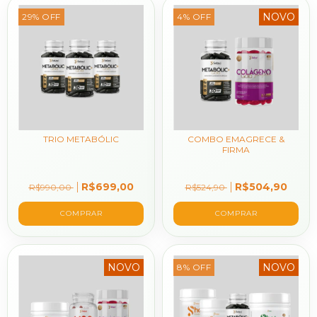
NOVO
29
%
OFF
4
%
OFF
TRIO METABÓLIC
COMBO EMAGRECE &
FIRMA
R$699,00
R$504,90
R$990,00
R$524,90
NOVO
NOVO
8
%
OFF