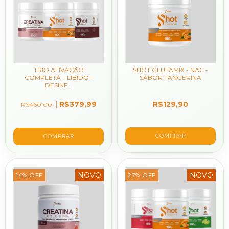
TRIO ATIVAÇÃO
SHOT GLUTAMIX - NAC -
COMPLETA – LIBIDO -
SABOR TANGERINA
DESINF...
R$379,99
R$129,90
R$460,00
COMPRAR
NOVO
NOVO
14
%
OFF
27
%
OFF