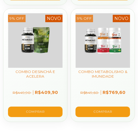
NOVO
NOVO
9
%
OFF
9
%
OFF
COMBO DESINCHÁ E
COMBO METABOLISMO &
ACELERA
IMUNIDADE
R$409,90
R$769,60
R$449,90
R$849,60