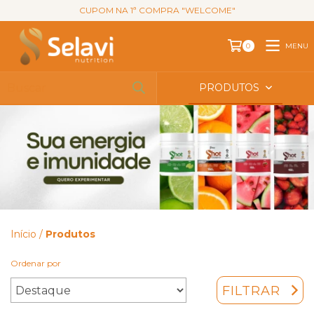
CUPOM NA 1ª COMPRA "WELCOME"
MENU
0
PRODUTOS
Início
/
Produtos
Ordenar por
FILTRAR