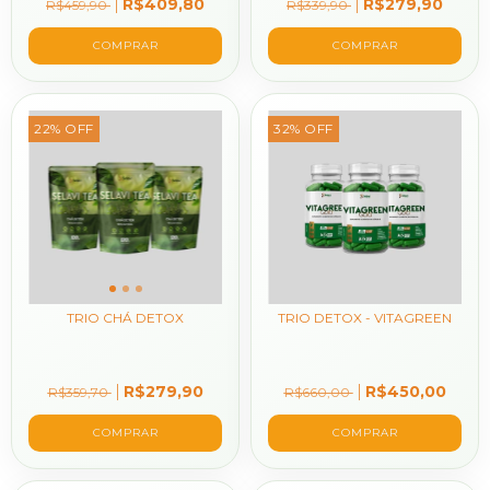
R$409,80
R$279,90
R$459,90
R$339,90
22
%
OFF
32
%
OFF
TRIO CHÁ DETOX
TRIO DETOX - VITAGREEN
R$279,90
R$450,00
R$359,70
R$660,00